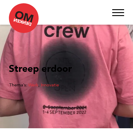
Streep erdoor
Thema’s:
Werk
, 
Innovatie