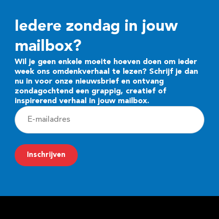
Iedere zondag in jouw
mailbox?
Wil je geen enkele moeite hoeven doen om ieder
week ons omdenkverhaal te lezen? Schrijf je dan
nu in voor onze nieuwsbrief en ontvang
zondagochtend een grappig, creatief of
inspirerend verhaal in jouw mailbox.
E
-
m
Inschrijven
a
i
l
a