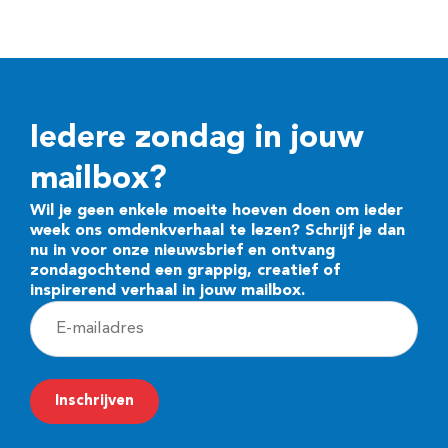
Iedere zondag in jouw
mailbox?
Wil je geen enkele moeite hoeven doen om ieder
week ons omdenkverhaal te lezen? Schrijf je dan
nu in voor onze nieuwsbrief en ontvang
zondagochtend een grappig, creatief of
inspirerend verhaal in jouw mailbox.
E
-
m
Inschrijven
a
i