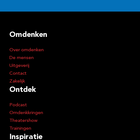
l
a
d
Omdenken
r
e
Over omdenken
s
De mensen
Uitgeverij
Contact
Zakelijk
Ontdek
Podcast
Omdenkkringen
Theatershow
Trainingen
Inspiratie