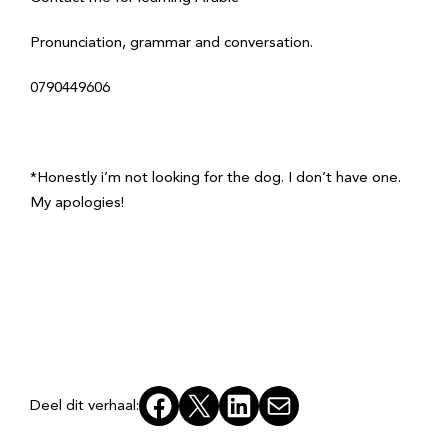
Pronunciation, grammar and conversation.
0790449606
*Honestly i’m not looking for the dog. I don’t have one.
My apologies!
Facebook
X
LinkedIn
E-mail
Deel dit verhaal: