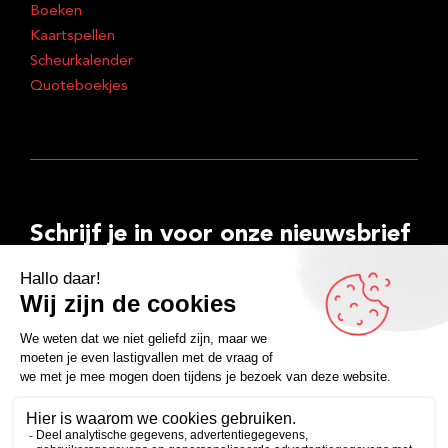
Boeken
Kaartspellen
Scheurkalender
Quoteboekjes
Schrijf je in voor onze nieuwsbrief
E-
mailadres
Inschrijven
Facebook
Instagram
LinkedIn
YouTube
Spotify