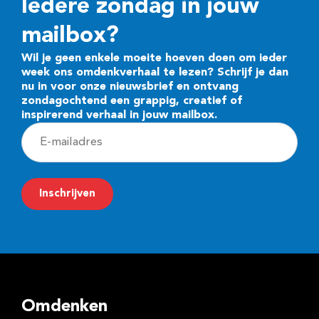
Iedere zondag in jouw
mailbox?
Wil je geen enkele moeite hoeven doen om ieder
week ons omdenkverhaal te lezen? Schrijf je dan
nu in voor onze nieuwsbrief en ontvang
zondagochtend een grappig, creatief of
inspirerend verhaal in jouw mailbox.
E
-
m
Inschrijven
a
i
l
a
d
Omdenken
r