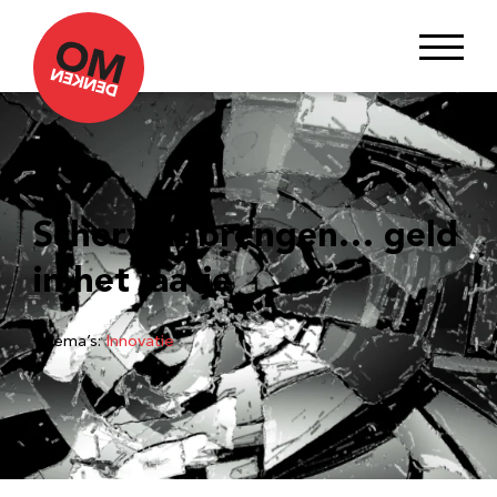
Scherven brengen… geld
in het laatje
Thema’s:
Innovatie