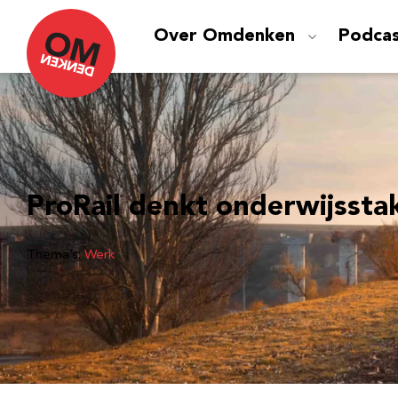
Over Omdenken
Podca
ProRail denkt onderwijssta
Thema’s:
Werk