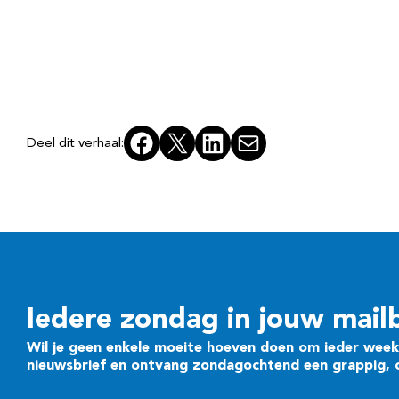
Facebook
X
LinkedIn
E-mail
Deel dit verhaal:
Iedere zondag in jouw mail
Wil je geen enkele moeite hoeven doen om ieder week 
nieuwsbrief en ontvang zondagochtend een grappig, cr