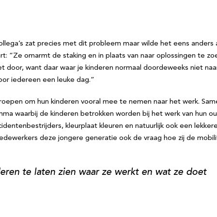
n collega’s zat precies met dit probleem maar wilde het eens ande
rt: “Ze omarmt de staking en in plaats van naar oplossingen te zo
het door, want daar waar je kinderen normaal doordeweeks niet 
u voor iedereen een leuke dag.”
roepen om hun kinderen vooral mee te nemen naar het werk. Same
ramma waarbij de kinderen betrokken worden bij het werk van hun o
cidentenbestrijders, kleurplaat kleuren en natuurlijk ook een lekker
medewerkers deze jongere generatie ook de vraag hoe zij de mobi
eren te laten zien waar ze werkt en wat ze doet