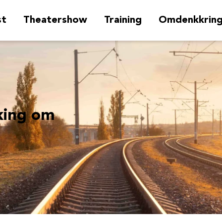
st
Theatershow
Training
Omdenkkrin
king om