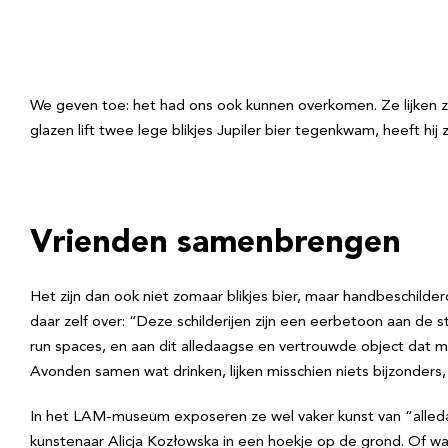
We geven toe: het had ons ook kunnen overkomen. Ze lijken 
glazen lift twee lege blikjes Jupiler bier tegenkwam, heeft 
Vrienden samenbrengen
Het zijn dan ook niet zomaar blikjes bier, maar handbeschilder
daar zelf over: “Deze schilderijen zijn een eerbetoon aan de st
run spaces, en aan dit alledaagse en vertrouwde object dat 
Avonden samen wat drinken, lijken misschien niets bijzonders
In het LAM-museum exposeren ze wel vaker kunst van “alledaa
kunstenaar Alicja Kozłowska in een hoekje op de grond. Of wa