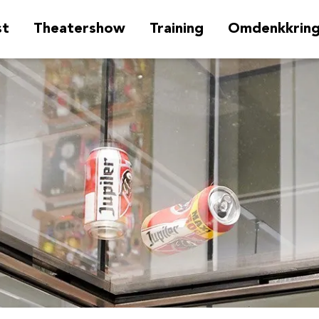
st
Theatershow
Training
Omdenkkrin