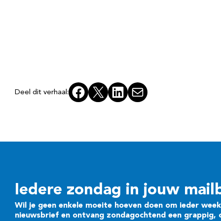
Facebook
X
LinkedIn
E-mail
Deel dit verhaal:
Iedere zondag in jouw mail
Wil je geen enkele moeite hoeven doen om ieder week 
nieuwsbrief en ontvang zondagochtend een grappig, cr