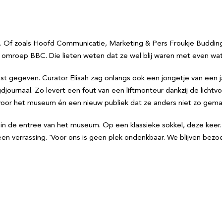
len. Of zoals Hoofd Communicatie, Marketing & Pers Froukje Buddi
e omroep BBC. Die lieten weten dat ze wel blij waren met even wat
gegeven. Curator Elisah zag onlangs ook een jongetje van een jaa
gdjournaal. Zo levert een fout van een liftmonteur dankzij de lic
oor het museum én een nieuw publiek dat ze anders niet zo gemakk
 in de entree van het museum. Op een klassieke sokkel, deze keer. 
een verrassing. ‘Voor ons is geen plek ondenkbaar. We blijven bez