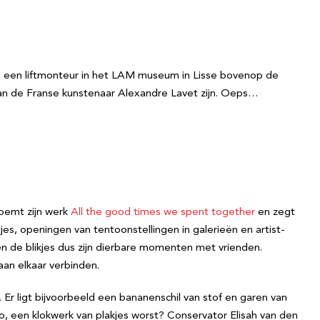
n een liftmonteur in het LAM museum in Lisse bovenop de
 van de Franse kunstenaar Alexandre Lavet zijn. Oeps…
noemt zijn werk
All the good times we spent together
en zegt
tjes, openingen van tentoonstellingen in galerieën en artist-
n de blikjes dus zijn dierbare momenten met vrienden.
aan elkaar verbinden.
r ligt bijvoorbeeld een bananenschil van stof en garen van
o, een klokwerk van plakjes worst? Conservator Elisah van den