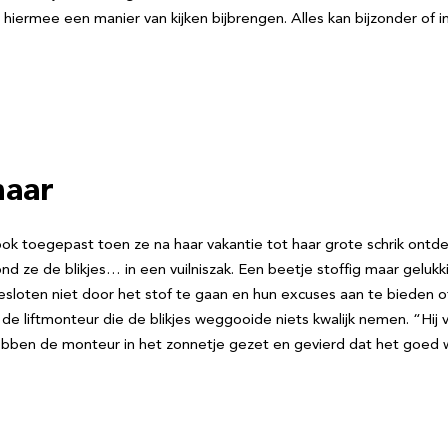
 hiermee een manier van kijken bijbrengen. Alles kan bijzonder of int
naar
ook toegepast toen ze na haar vakantie tot haar grote schrik ontde
 ze de blikjes… in een vuilniszak. Een beetje stoffig maar gelukk
oten niet door het stof te gaan en hun excuses aan te bieden of 
ze de liftmonteur die de blikjes weggooide niets kwalijk nemen. “H
ebben de monteur in het zonnetje gezet en gevierd dat het goed 