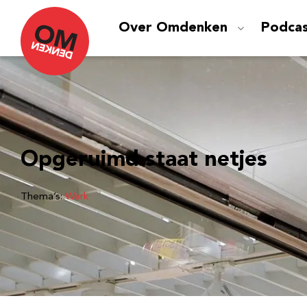
Over Omdenken
Podca
Opgeruimd staat netjes
Thema’s:
Werk