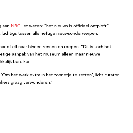
ng aan
NRC
liet weten: “het nieuws is officieel ontploft”.
 luchtigs tussen alle heftige nieuwsonderwerpen.
r of elf naar binnen rennen en roepen: “Dit is toch het
htvoetige aanpak van het museum alleen maar nieuwe
elijk bereiken.
‘Om het werk extra in het zonnetje te zetten’, licht curator
oekers graag verwonderen.’