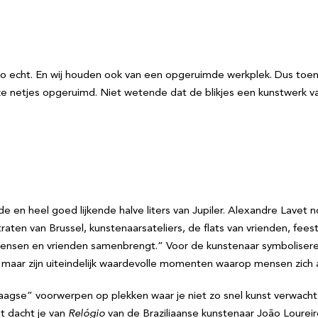
zo echt. En wij houden ook van een opgeruimde werkplek. Dus toe
hij ze netjes opgeruimd. Niet wetende dat de blikjes een kunstwerk
de en heel goed lijkende halve liters van Jupiler. Alexandre Lavet 
raten van Brussel, kunstenaarsateliers, de flats van vrienden, fees
mensen en vrienden samenbrengt.” Voor de kunstenaar symbolisere
, maar zijn uiteindelijk waardevolle momenten waarop mensen zich 
gse” voorwerpen op plekken waar je niet zo snel kunst verwacht. E
t dacht je van
Relógio
van de Braziliaanse kunstenaar João Loureir