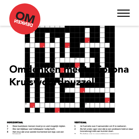
Omdenken meets Corona
Kruiswoordpuzzel