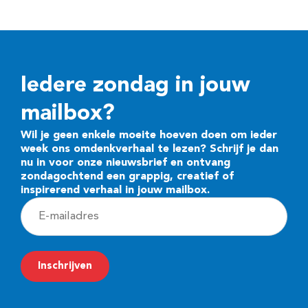
Iedere zondag in jouw
mailbox?
Wil je geen enkele moeite hoeven doen om ieder
week ons omdenkverhaal te lezen? Schrijf je dan
nu in voor onze nieuwsbrief en ontvang
zondagochtend een grappig, creatief of
inspirerend verhaal in jouw mailbox.
E
-
m
Inschrijven
a
i