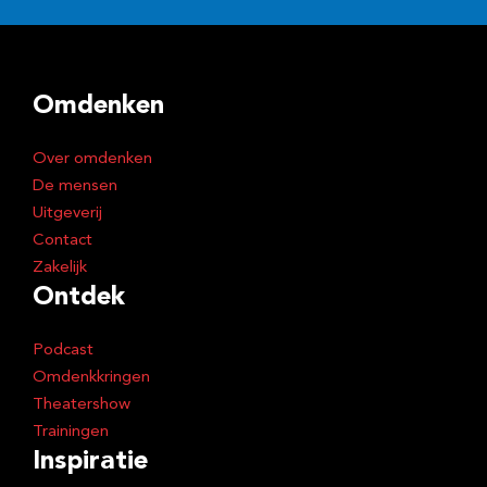
l
a
d
Omdenken
r
e
Over omdenken
s
De mensen
Uitgeverij
Contact
Zakelijk
Ontdek
Podcast
Omdenkkringen
Theatershow
Trainingen
Inspiratie