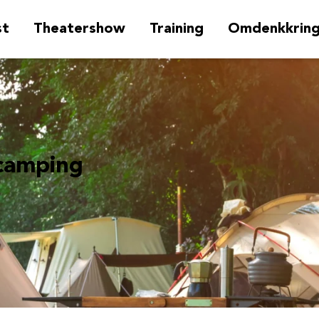
st
Theatershow
Training
Omdenkkrin
camping