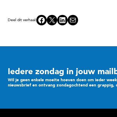
Facebook
X
LinkedIn
E-mail
Deel dit verhaal:
Iedere zondag in jouw mail
Wil je geen enkele moeite hoeven doen om ieder week 
nieuwsbrief en ontvang zondagochtend een grappig, cr