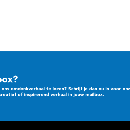
box?
ons omdenkverhaal te lezen? Schrijf je dan nu in voor on
eatief of inspirerend verhaal in jouw mailbox.