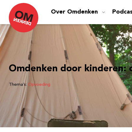
Over Omdenken
Podca
Omdenken door kinderen: 
Thema’s:
Opvoeding