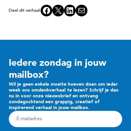
Facebook
X
LinkedIn
E-mail
Deel dit verhaal:
Iedere zondag in jouw
mailbox?
Wil je geen enkele moeite hoeven doen om ieder
week ons omdenkverhaal te lezen? Schrijf je dan
nu in voor onze nieuwsbrief en ontvang
zondagochtend een grappig, creatief of
inspirerend verhaal in jouw mailbox.
E
-