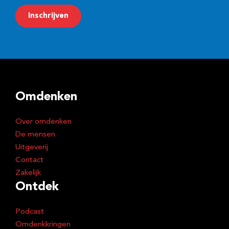
m
Inschrijven
a
i
l
a
d
Omdenken
r
e
Over omdenken
s
De mensen
Uitgeverij
Contact
Zakelijk
Ontdek
Podcast
Omdenkkringen