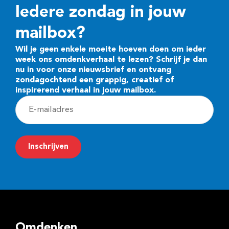
Iedere zondag in jouw
mailbox?
Wil je geen enkele moeite hoeven doen om ieder
week ons omdenkverhaal te lezen? Schrijf je dan
nu in voor onze nieuwsbrief en ontvang
zondagochtend een grappig, creatief of
inspirerend verhaal in jouw mailbox.
E
-
m
Inschrijven
a
i
l
a
d
Omdenken