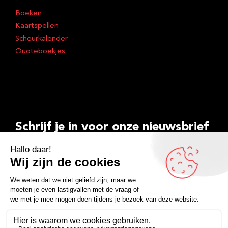
Boeken
Kaartspellen
Scheurkalender
Quoteboekjes
Schrijf je in voor onze nieuwsbrief
E-
mailadres
Inschrijven
Facebook
Instagram
LinkedIn
YouTube
Spotify