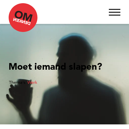
Moet iemand slapen?
Thema’s:
Werk