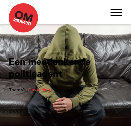
Een meedenkende
politieagent
Thema’s:
Opvoeding