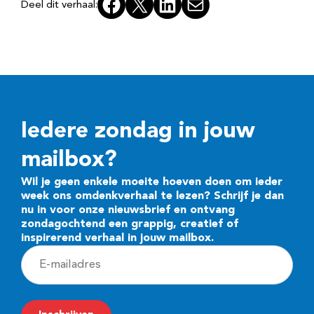
Facebook
X
LinkedIn
E-mail
Deel dit verhaal:
Iedere zondag in jouw
mailbox?
Wil je geen enkele moeite hoeven doen om ieder
week ons omdenkverhaal te lezen? Schrijf je dan
nu in voor onze nieuwsbrief en ontvang
zondagochtend een grappig, creatief of
inspirerend verhaal in jouw mailbox.
E
-
m