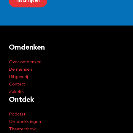
Inschrijven
a
i
l
a
d
Omdenken
r
e
Over omdenken
s
De mensen
Uitgeverij
Contact
Zakelijk
Ontdek
Podcast
Omdenkkringen
Theatershow