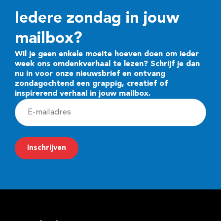
Iedere zondag in jouw
mailbox?
Wil je geen enkele moeite hoeven doen om ieder
week ons omdenkverhaal te lezen? Schrijf je dan
nu in voor onze nieuwsbrief en ontvang
zondagochtend een grappig, creatief of
inspirerend verhaal in jouw mailbox.
E
-
m
Inschrijven
a
i
l
a
d