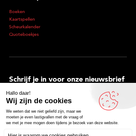
Boeken
Kaartspellen
Scheurkalender
Quoteboekjes
Schrijf je in voor onze nieuwsbrief
E-
mailadres
Inschrijven
Facebook
Instagram
LinkedIn
YouTube
Spotify