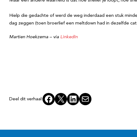
Maar een andere waarheid is dat hoe sneller je loopt, hoe snel
Hielp die gedachte of werd de weg inderdaad een stuk minder 
dag zeggen (toen broerlief een meltdown had in dezelfde categor
Martien Hoekzema – via
LinkedIn
Facebook
X
LinkedIn
E-mail
Deel dit verhaal: