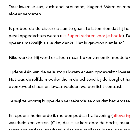
Daar kwam ie aan, zuchtend, steunend, klagend. Warm en moe e
alweer vergeten.
Ik probeerde de discussie aan te gaan, te laten zien dat hij h
pestkopgedachtes waren (
uit Superkrachten voor je hoofd
). 
opeens makkelijk als je dat denkt. Het is gewoon niet leuk.’
Niks werkte. Hij werd er alleen maar bozer van en ik moedeloz
Tijdens één van de vele stops kwam er een opgewekt Sloveens 
Het was dezelfde moeder die in de ochtend bij de berghut haar
evenzoveel chaos en lawaai voelden we een licht contrast.
Terwijl ze voorbij huppelden verzekerde ze ons dat het ergste
En opeens herinnerde ik me een podcast-aflevering (
afleverin
waarheid kon zetten. (Oké, dat is te kort door de bocht, maar d