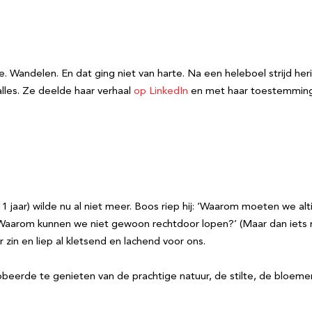
Wandelen. En dat ging niet van harte. Na een heleboel strijd heri
les. Ze deelde haar verhaal
op LinkedIn
en met haar toestemming 
1 jaar) wilde nu al niet meer. Boos riep hij: ‘Waarom moeten we al
n? Waarom kunnen we niet gewoon rechtdoor lopen?’ (Maar dan iets 
n en liep al kletsend en lachend voor ons.
 probeerde te genieten van de prachtige natuur, de stilte, de bloe