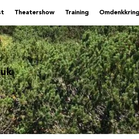
st
Theatershow
Training
Omdenkkrin
euk