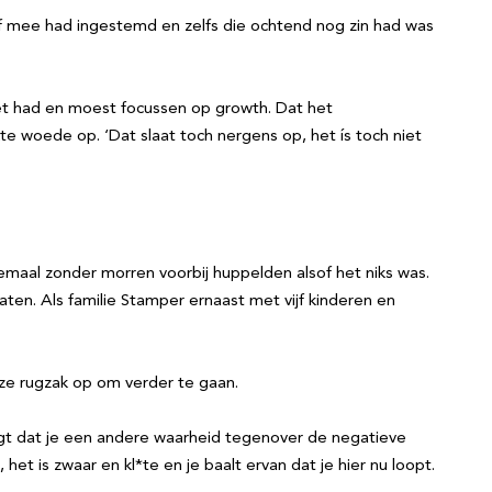
elf mee had ingestemd en zelfs die ochtend nog zin had was
ndset had en moest focussen op growth. Dat het
ekte woede op. ‘Dat slaat toch nergens op, het ís toch niet
emaal zonder morren voorbij huppelden alsof het niks was.
ten. Als familie Stamper ernaast met vijf kinderen en
nze rugzak op om verder te gaan.
gt dat je een andere waarheid tegenover de negatieve
het is zwaar en kl*te en je baalt ervan dat je hier nu loopt.