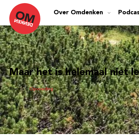
Over Omdenken
Podca
Maar het ís helemaal niet l
Thema’s:
Opvoeding