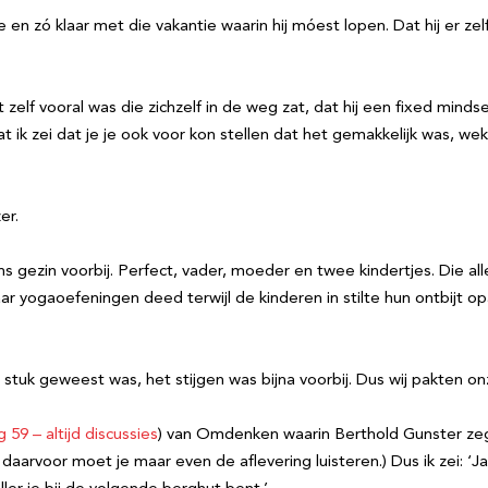
n zó klaar met die vakantie waarin hij móest lopen. Dat hij er z
et zelf vooral was die zichzelf in de weg zat, dat hij een fixed mi
Dat ik zei dat je je ook voor kon stellen dat het gemakkelijk was, w
er.
gezin voorbij. Perfect, vader, moeder en twee kindertjes. Die all
 yogaoefeningen deed terwijl de kinderen in stilte hun ontbijt opa
 stuk geweest was, het stijgen was bijna voorbij. Dus wij pakten o
g 59 – altijd discussies
) van Omdenken waarin Berthold Gunster ze
aarvoor moet je maar even de aflevering luisteren.) Dus ik zei: ‘Ja, 