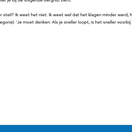
ler je bij de volgende berghut bent.’
steil? Ik weet het niet. Ik weet wel dat het klagen minder werd, 
ie): ‘Je moet denken: Als je sneller loopt, is het sneller voorbij.