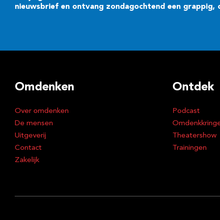
nieuwsbrief en ontvang zondagochtend een grappig, cr
Omdenken
Ontdek
Over omdenken
Podcast
De mensen
Omdenkkring
Uitgeverij
Theatershow
Contact
Trainingen
Zakelijk