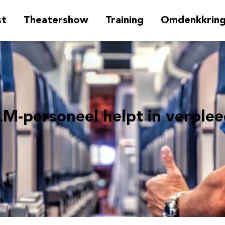
st
Theatershow
Training
Omdenkkrin
LM-personeel helpt in verple