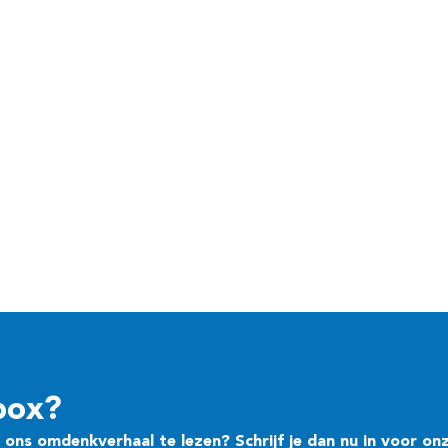
box?
ons omdenkverhaal te lezen? Schrijf je dan nu in voor on