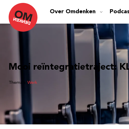
Over Omdenken
Podca
Mooi reïntegratietraject: K
Thema’s:
Werk