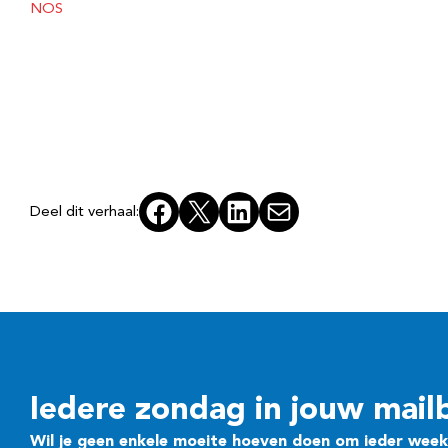
NOS
Facebook
X
LinkedIn
E-mail
Deel dit verhaal:
Iedere zondag in jouw mail
Wil je geen enkele moeite hoeven doen om ieder week 