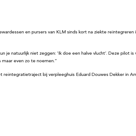
wardessen en pursers van KLM sinds kort na ziekte reïntegreren 
n je natuurlijk niet zeggen: ‘Ik doe een halve vlucht’. Deze pilot 
s maar even zo te noemen.”
het reïntegratietraject bij verpleeghuis Eduard Douwes Dekker in 