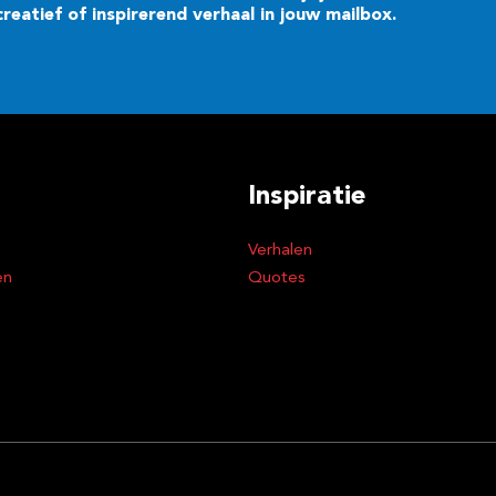
eatief of inspirerend verhaal in jouw mailbox.
Inspiratie
Verhalen
en
Quotes