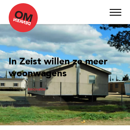
In Zeist willen ze meer
woonwagens
Thema’s:
Innovatie