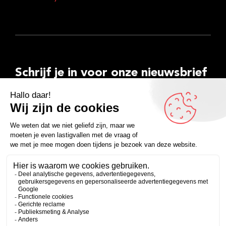
Schrijf je in voor onze nieuwsbrief
E-
mailadres
Inschrijven
Facebook
Instagram
LinkedIn
YouTube
Spotify
Copyright 2026
Algemene voorwaarden