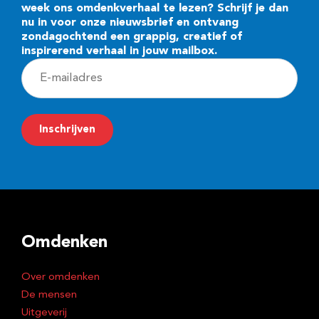
week ons omdenkverhaal te lezen? Schrijf je dan
nu in voor onze nieuwsbrief en ontvang
zondagochtend een grappig, creatief of
inspirerend verhaal in jouw mailbox.
E
-
m
Inschrijven
a
i
l
a
d
Omdenken
r
e
Over omdenken
s
De mensen
Uitgeverij