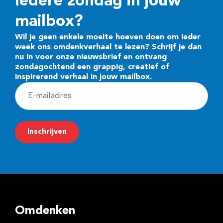
Iedere zondag in jouw
mailbox?
Wil je geen enkele moeite hoeven doen om ieder
week ons omdenkverhaal te lezen? Schrijf je dan
nu in voor onze nieuwsbrief en ontvang
zondagochtend een grappig, creatief of
inspirerend verhaal in jouw mailbox.
E
-
m
Inschrijven
a
i
l
a
d
Omdenken
r