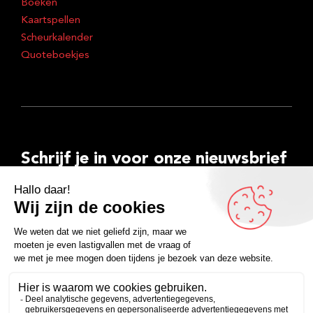
Boeken
Kaartspellen
Scheurkalender
Quoteboekjes
Schrijf je in voor onze nieuwsbrief
E-
mailadres
Inschrijven
Facebook
Instagram
LinkedIn
YouTube
Spotify