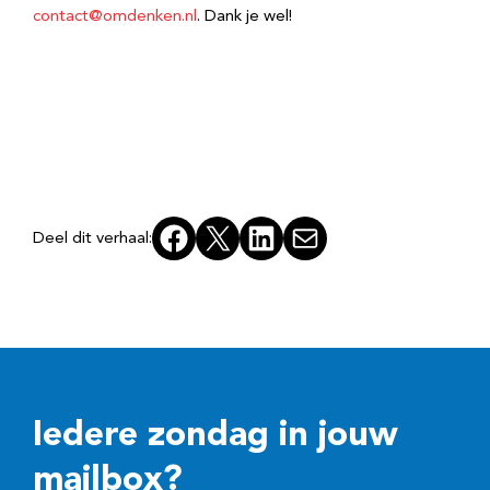
contact@omdenken.nl
. Dank je wel!
Facebook
X
LinkedIn
E-mail
Deel dit verhaal:
Iedere zondag in jouw
mailbox?