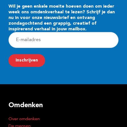
Wil je geen enkele moeite hoeven doen om ieder
week ons omdenkverhaal te lezen? Schrijf je dan
nu in voor onze nieuwsbrief en ontvang
zondagochtend een grappig, creatief of
inspirerend verhaal in jouw mailbox.
E
-
m
Inschrijven
a
i
l
a
d
Omdenken
r
e
Over omdenken
s
De mensen