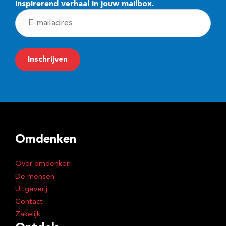
inspirerend verhaal in jouw mailbox.
E
-
m
Inschrijven
a
i
l
a
d
Omdenken
r
e
Over omdenken
s
De mensen
Uitgeverij
Contact
Zakelijk