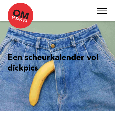
Een scheurkalender vol
dickpics