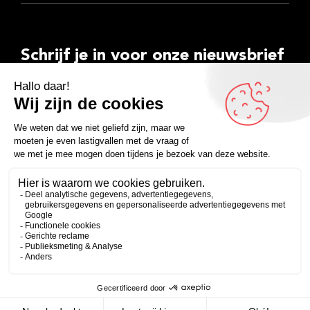
Schrijf je in voor onze nieuwsbrief
E-
mailadres
Inschrijven
Facebook
Instagram
LinkedIn
YouTube
Spotify
Copyright 2026
Algemene voorwaarden
Privacyverklaring
Zakelijk
Persoonlijk