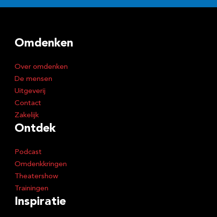
l
a
d
Omdenken
r
e
Over omdenken
s
De mensen
Uitgeverij
Contact
Zakelijk
Ontdek
Podcast
Omdenkkringen
Theatershow
Trainingen
Inspiratie