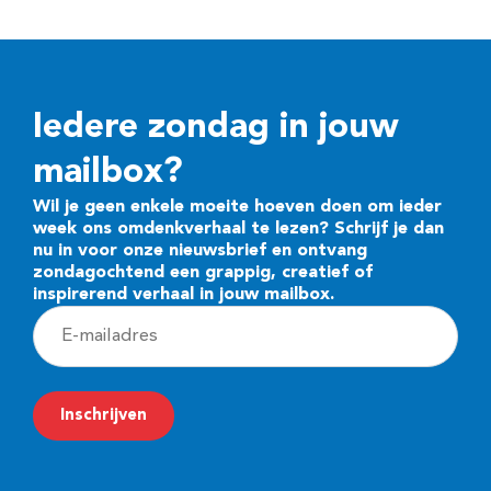
Iedere zondag in jouw
mailbox?
Wil je geen enkele moeite hoeven doen om ieder
week ons omdenkverhaal te lezen? Schrijf je dan
nu in voor onze nieuwsbrief en ontvang
zondagochtend een grappig, creatief of
inspirerend verhaal in jouw mailbox.
E
-
m
Inschrijven
a
i