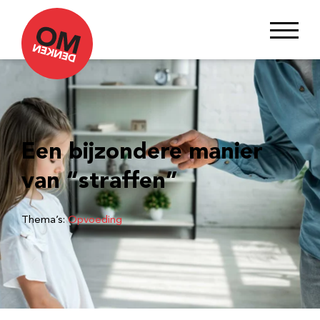
Een bijzondere manier
van “straffen”
Thema’s:
Opvoeding