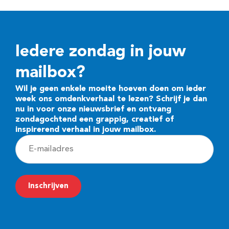
Iedere zondag in jouw
mailbox?
Wil je geen enkele moeite hoeven doen om ieder
week ons omdenkverhaal te lezen? Schrijf je dan
nu in voor onze nieuwsbrief en ontvang
zondagochtend een grappig, creatief of
inspirerend verhaal in jouw mailbox.
E
-
m
Inschrijven
a
i
l