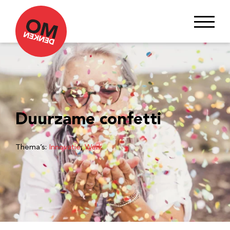
Duurzame confetti
Thema’s:
Innovatie
, 
Werk