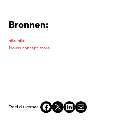
Bronnen:
niko niko
Nouss concept store
Facebook
X
LinkedIn
E-mail
Deel dit verhaal: