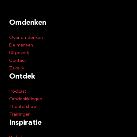
a
d
Omdenken
r
e
Over omdenken
s
De mensen
Uitgeverij
Contact
Zakelijk
Ontdek
Podcast
Omdenkkringen
Theatershow
Trainingen
Inspiratie