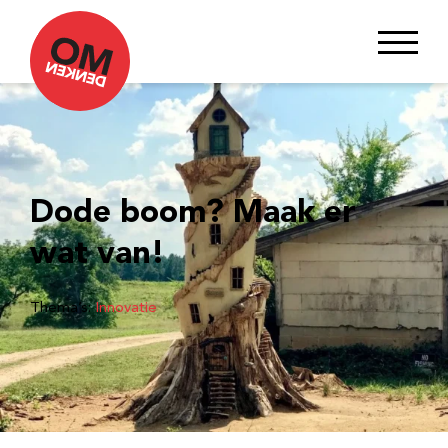
Dode boom? Maak er
wat van!
Thema’s:
Innovatie