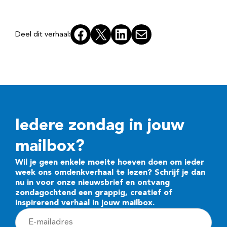
Facebook
X
LinkedIn
E-mail
Deel dit verhaal:
Iedere zondag in jouw
mailbox?
Wil je geen enkele moeite hoeven doen om ieder
week ons omdenkverhaal te lezen? Schrijf je dan
nu in voor onze nieuwsbrief en ontvang
zondagochtend een grappig, creatief of
inspirerend verhaal in jouw mailbox.
E