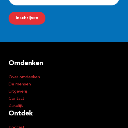
-
m
Inschrijven
a
i
l
a
d
Omdenken
r
e
Over omdenken
s
De mensen
Uitgeverij
Contact
Zakelijk
Ontdek
Podcast