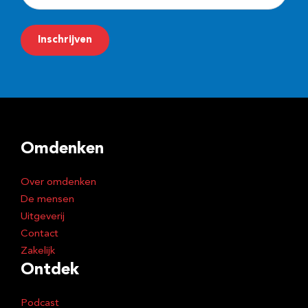
-
m
Inschrijven
a
i
l
a
d
Omdenken
r
e
Over omdenken
s
De mensen
Uitgeverij
Contact
Zakelijk
Ontdek
Podcast