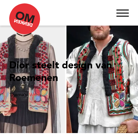
Dior steelt design van
Roemenen
Thema’s:
Werk