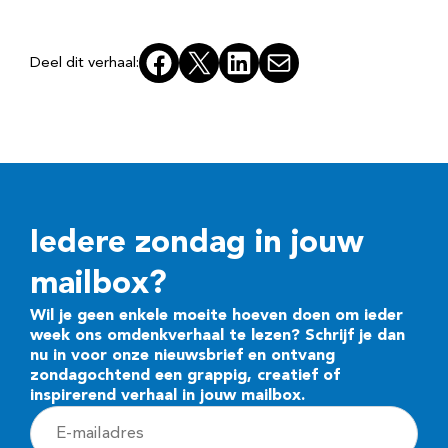
Facebook
X
LinkedIn
E-mail
Deel dit verhaal:
Iedere zondag in jouw
mailbox?
Wil je geen enkele moeite hoeven doen om ieder
week ons omdenkverhaal te lezen? Schrijf je dan
nu in voor onze nieuwsbrief en ontvang
zondagochtend een grappig, creatief of
inspirerend verhaal in jouw mailbox.
E