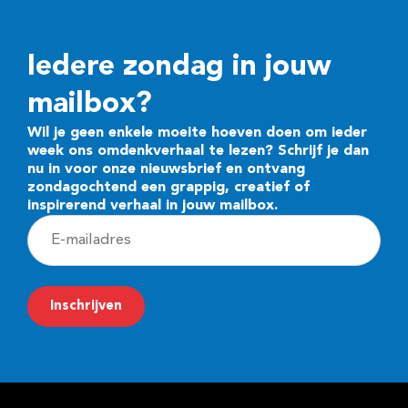
Iedere zondag in jouw
mailbox?
Wil je geen enkele moeite hoeven doen om ieder
week ons omdenkverhaal te lezen? Schrijf je dan
nu in voor onze nieuwsbrief en ontvang
zondagochtend een grappig, creatief of
inspirerend verhaal in jouw mailbox.
E
-
m
Inschrijven
a
i
l
a