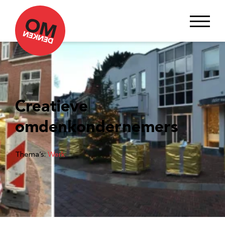
Creatieve
omdenkondernemers
Thema’s:
Werk