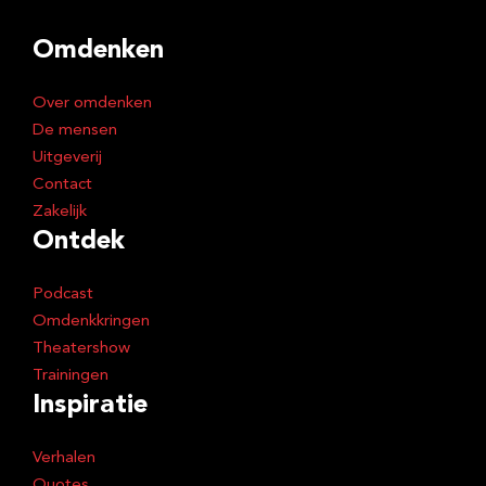
d
Omdenken
r
e
Over omdenken
s
De mensen
Uitgeverij
Contact
Zakelijk
Ontdek
Podcast
Omdenkkringen
Theatershow
Trainingen
Inspiratie
Verhalen
Quotes