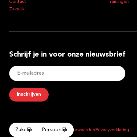
Contact
Trainingen
Zakelijk
Schrijf je in voor onze nieuwsbrief
E-
mailadres
Inschrijven
Zakelijk
Persoonlijk
Copyright 2026
Algemene voorwaarden
Privacyverklaring