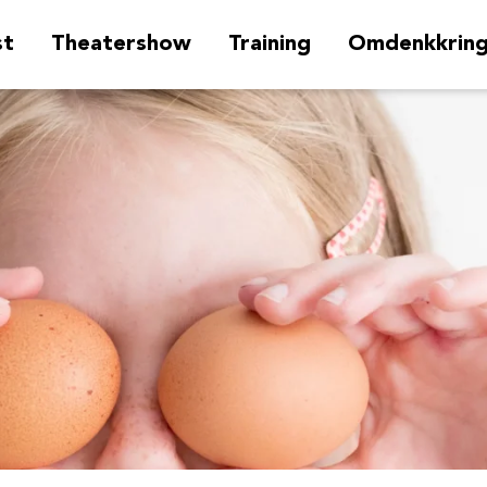
st
Theatershow
Training
Omdenkkrin