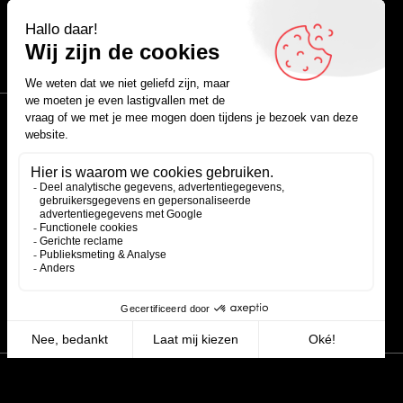
Quoteboekjes
Facebook
Instagram
LinkedIn
YouTube
Spotify