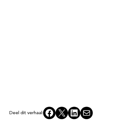
Facebook
X
LinkedIn
E-mail
Deel dit verhaal: