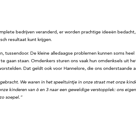
plete bedrijven veranderd, er worden prachtige ideeën bedacht, l
ch resultaat kunt krijgen.
en, tussendoor. De kleine alledaagse problemen kunnen soms hee
e te gaan staan. Omdenkers sturen ons vaak hun omdenksels uit het 
stelden. Dat geldt ook voor Hannelore, die ons onderstaande a
ebracht. We waren in het speeltuintje in onze straat met onze kind
nze kinderen van 6 en 3 naar een geweldige verstopplek: ons eigen
zo soepel.”