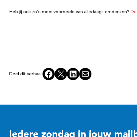
Heb jij ook zo’n mooi voorbeeld van alledaags omdenken?
De
Facebook
X
LinkedIn
E-mail
Deel dit verhaal:
Iedere zondag in jouw mail