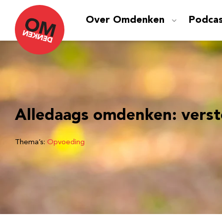
Over Omdenken
Podca
Alledaags omdenken: verst
Thema’s:
Opvoeding