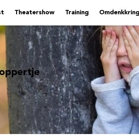
st
Theatershow
Training
Omdenkkrin
oppertje