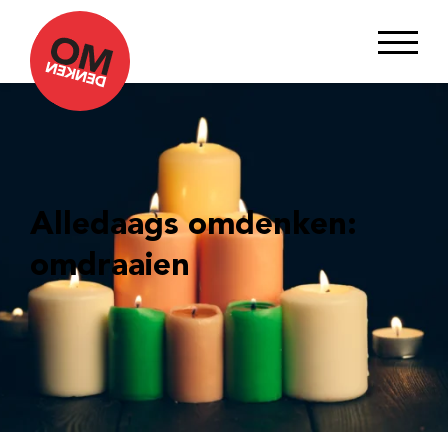
Alledaags omdenken:
omdraaien