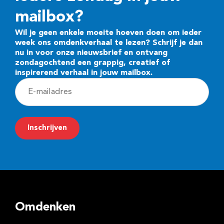
mailbox?
Wil je geen enkele moeite hoeven doen om ieder
week ons omdenkverhaal te lezen? Schrijf je dan
nu in voor onze nieuwsbrief en ontvang
zondagochtend een grappig, creatief of
inspirerend verhaal in jouw mailbox.
E
-
m
Inschrijven
a
i
l
a
d
Omdenken
r