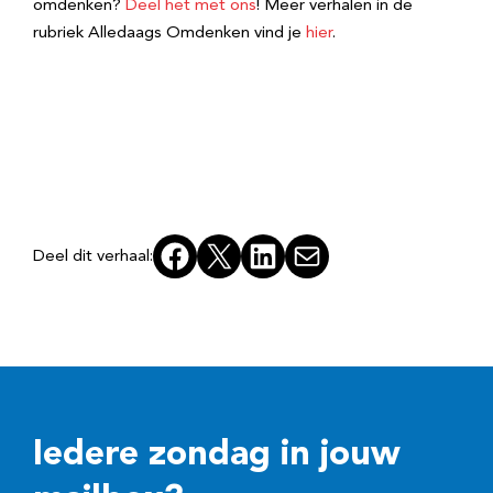
omdenken?
Deel het met ons
! Meer verhalen in de
rubriek Alledaags Omdenken vind je
hier
.
Facebook
X
LinkedIn
E-mail
Deel dit verhaal:
Iedere zondag in jouw