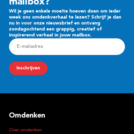
mailbox?
Wil je geen enkele moeite hoeven doen om ieder
week ons omdenkverhaal te lezen? Schrijf je dan
nu in voor onze nieuwsbrief en ontvang
zondagochtend een grappig, creatief of
inspirerend verhaal in jouw mailbox.
E
-
m
Inschrijven
a
i
l
a
d
Omdenken
r
e
Over omdenken