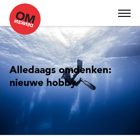
Alledaags omdenken:
nieuwe hobby