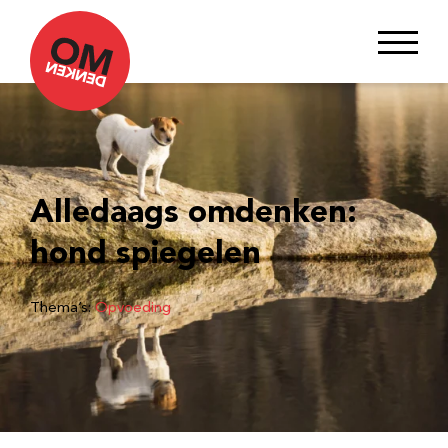
Alledaags omdenken:
hond spiegelen
Thema’s:
Opvoeding