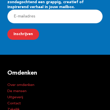
zondagochtend een grappig, creatief of
inspirerend verhaal in jouw mailbox.
E
-
m
Inschrijven
a
i
l
a
d
Omdenken
r
e
Over omdenken
s
De mensen
Uitgeverij
Contact
Zakelijk