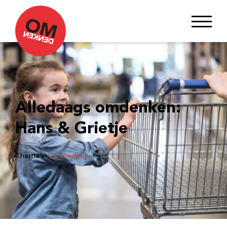
Alledaags omdenken:
Hans & Grietje
Thema’s:
Opvoeding