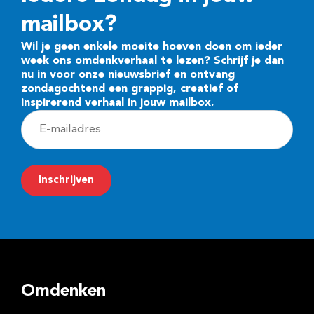
mailbox?
Wil je geen enkele moeite hoeven doen om ieder
week ons omdenkverhaal te lezen? Schrijf je dan
nu in voor onze nieuwsbrief en ontvang
zondagochtend een grappig, creatief of
inspirerend verhaal in jouw mailbox.
E
-
m
Inschrijven
a
i
l
a
d
Omdenken
r