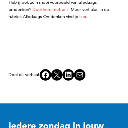
Heb jij ook zo’n mooi voorbeeld van alledaags
omdenken?
Deel hem met ons
! Meer verhalen in de
rubriek Alledaags Omdenken vind je
hier
.
Facebook
X
LinkedIn
E-mail
Deel dit verhaal:
Iedere zondag in jouw