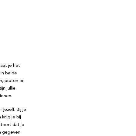
aat je het
 In beide
n, praten en
n jullie
ienen.
jezelf. Bij je
rijg je bij
pteert dat je
en gegeven