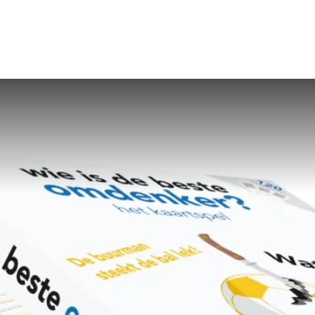
st
Theatershow
Training
Omdenkkrin