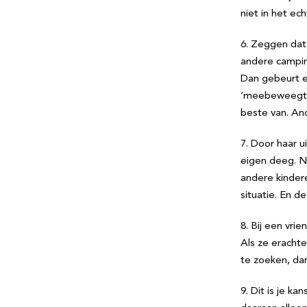
niet in het ec
6. Zeggen dat z
andere camping
Dan gebeurt er
‘meebeweegt’ 
beste van. And
7. Door haar u
eigen deeg. Nu
andere kinder
situatie. En d
8. Bij een vri
Als ze erachte
te zoeken, dan
9. Dit is je k