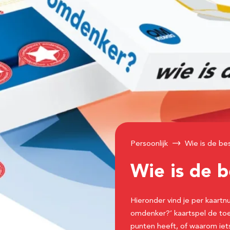
Persoonlijk
Wie is de b
Wie is de 
Hieronder vind je per kaart
omdenker?’ kaartspel de to
punten heeft, of waarom iets