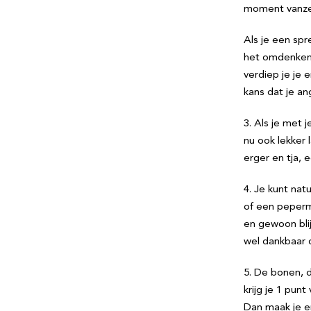
moment vanzel
Als je een spr
het omdenken. 
verdiep je je e
kans dat je an
3. Als je met 
nu ook lekker
erger en tja, 
4. Je kunt nat
of een pepermu
en gewoon bli
wel dankbaar d
5. De bonen, 
krijg je 1 pun
Dan maak je er