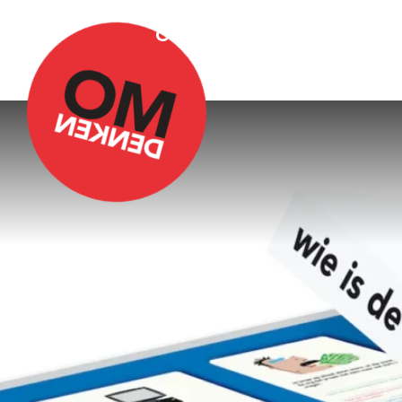
Over Omdenken
Podca