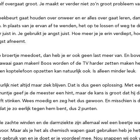
f overgaat groot. Je maakt er verder niet zo’n groot probleem va
eekbeurt gaat houden over onweer en er alles over gaat leren, dan
In plaats van je ervan af te wenden, het op te lossen of weg te d
r juist in. Je gebruikt je angst juist. Hoe meer je je erin verdiept, h
gst afneemt.
je broertje meedoet, dan heb je er ook geen last meer van. En bove
 lawaai gaan maken! Boos worden of de TV harder zetten maken he
een koptelefoon opzetten kan natuurlijk ook. Is alleen minder leuk.
uurlijk niet altijd maar ziek blijven. Dat is dus geen oplossing. Met 
ntje geef je de meester een hint, maar de kans is groot dat hij d
jft stinken. Wees moedig en zeg het dus gewoon. En misschien is 
at je zo eerlijk tegen hem bent, dus 2 punten.
de zachte winden en de darmziekte zijn allemaal wel een beetje wa
t voor. Maar als je het als chemisch wapen gaat gebruiken heb je h
 gebruik van en je doet er je voordeel mee. Nou snappen wij ook w