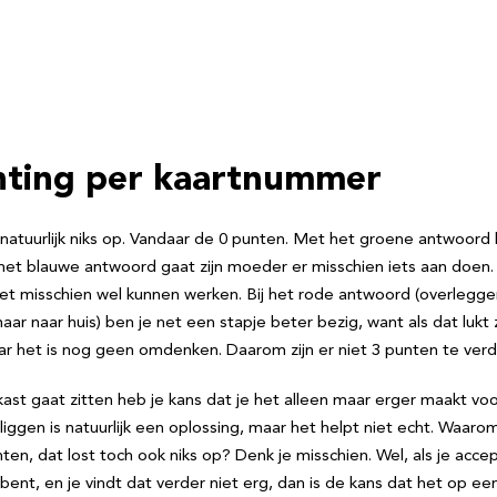
chting per kaartnummer
 natuurlijk niks op. Vandaar de 0 punten. Met het groene antwoord l
het blauwe antwoord gaat zijn moeder er misschien iets aan doen.
het misschien wel kunnen werken. Bij het rode antwoord (overlegge
ar naar huis) ben je net een stapje beter bezig, want als dat lukt zij
Maar het is nog geen omdenken. Daarom zijn er niet 3 punten te verd
 kast gaat zitten heb je kans dat je het alleen maar erger maakt voor 
iggen is natuurlijk een oplossing, maar het helpt niet echt. Waarom k
ten, dat lost toch ook niks op? Denk je misschien. Wel, als je acce
ent, en je vindt dat verder niet erg, dan is de kans dat het op e