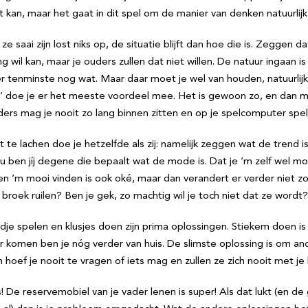
ht kan, maar het gaat in dit spel om de manier van denken natuurlijk
e saai zijn lost niks op, de situatie blijft dan hoe die is. Zeggen d
 wil kan, maar je ouders zullen dat niet willen. De natuur ingaan is
 tenminste nog wat. Maar daar moet je wel van houden, natuurlijk.
doe je er het meeste voordeel mee. Het is gewoon zo, en dan ma
ers mag je nooit zo lang binnen zitten en op je spelcomputer spel
it te lachen doe je hetzelfde als zij: namelijk zeggen wat de trend i
 ben jíj degene die bepaalt wat de mode is. Dat je ‘m zelf wel mo
en ’m mooi vinden is ook oké, maar dan verandert er verder niet z
e broek ruilen? Ben je gek, zo machtig wil je toch niet dat ze wordt?
endje spelen en klusjes doen zijn prima oplossingen. Stiekem doen is
r komen ben je nóg verder van huis. De slimste oplossing is om an
 hoef je nooit te vragen of iets mag en zullen ze zich nooit met j
ans! De reservemobiel van je vader lenen is super! Als dat lukt (en d