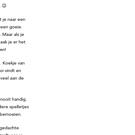
. 😉
at je naar een
 een goeie.
 Maar als je
ak je er het
en!
s. Koekje van
oi vindt en
oveel aan de
 nooit handig.
dere spelletjes
e bemoeien.
e gedachte