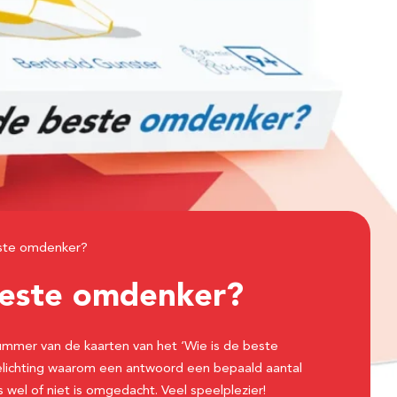
este omdenker?
beste omdenker?
nummer van de kaarten van het ‘Wie is de beste
elichting waarom een antwoord een bepaald aantal
 wel of niet is omgedacht. Veel speelplezier!