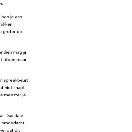
n.
 ben je aan
rukken,
oe groter de
ndien mag jij
t alleen maar
een spreekbeurt
at niet snapt
de meester je
ar. Dus daar
et omgedacht.
el dat dit