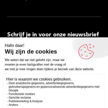
Schrijf je in voor onze nieuwsbrief
E-
mailadres
Inschrijven
Facebook
Instagram
LinkedIn
YouTube
Spotify
Copyright 2026
Algemene voorwaarden