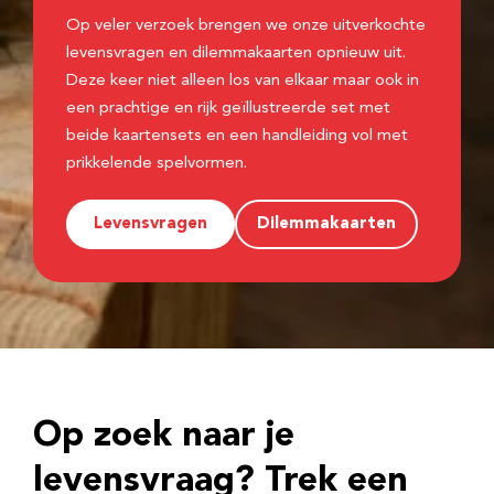
Op veler verzoek brengen we onze uitverkochte
levensvragen en dilemmakaarten opnieuw uit.
Deze keer niet alleen los van elkaar maar ook in
een prachtige en rijk geïllustreerde set met
beide kaartensets en een handleiding vol met
prikkelende spelvormen.
Levensvragen
Dilemmakaarten
Op zoek naar je
levensvraag? Trek een