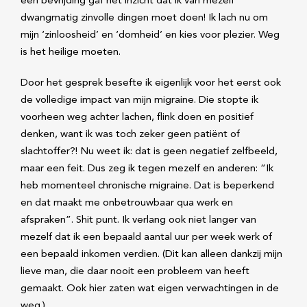
een bevrijding gaf het inzicht dat ik van mezelf
dwangmatig zinvolle dingen moet doen! Ik lach nu om
mijn ‘zinloosheid’ en ‘domheid’ en kies voor plezier. Weg
is het heilige moeten.
Door het gesprek besefte ik eigenlijk voor het eerst ook
de volledige impact van mijn migraine. Die stopte ik
voorheen weg achter lachen, flink doen en positief
denken, want ik was toch zeker geen patiënt of
slachtoffer?! Nu weet ik: dat is geen negatief zelfbeeld,
maar een feit. Dus zeg ik tegen mezelf en anderen: “Ik
heb momenteel chronische migraine. Dat is beperkend
en dat maakt me onbetrouwbaar qua werk en
afspraken”. Shit punt. Ik verlang ook niet langer van
mezelf dat ik een bepaald aantal uur per week werk of
een bepaald inkomen verdien. (Dit kan alleen dankzij mijn
lieve man, die daar nooit een probleem van heeft
gemaakt. Ook hier zaten wat eigen verwachtingen in de
weg.)