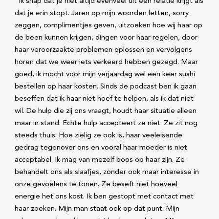
“Ik snap dat je niet altijd evenveel uit een relatie krijgt als
dat je erin stopt. Jaren op mijn woorden letten, sorry
zeggen, complimentjes geven, uitzoeken hoe wij haar op
de been kunnen krijgen, dingen voor haar regelen, door
haar veroorzaakte problemen oplossen en vervolgens
horen dat we weer iets verkeerd hebben gezegd. Maar
goed, ik mocht voor mijn verjaardag wel een keer sushi
bestellen op haar kosten. Sinds de podcast ben ik gaan
beseffen dat ik haar niet hoef te helpen, als ik dat niet
wil. De hulp die zij ons vraagt, houdt haar situatie alleen
maar in stand. Echte hulp accepteert ze niet. Ze zit nog
steeds thuis. Hoe zielig ze ook is, haar veeleisende
gedrag tegenover ons en vooral haar moeder is niet
acceptabel. Ik mag van mezelf boos op haar zijn. Ze
behandelt ons als slaafjes, zonder ook maar interesse in
onze gevoelens te tonen. Ze beseft niet hoeveel
energie het ons kost. Ik ben gestopt met contact met
haar zoeken. Mijn man staat ook op dat punt. Mijn