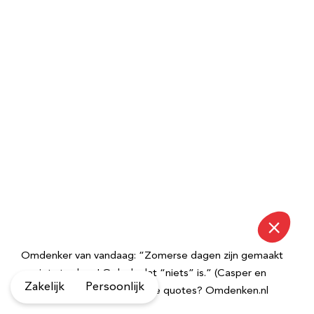
Omdenker van vandaag: “Zomerse dagen zijn gemaakt
om iets te doen! Ook als dat “niets” is.” (Casper en
Zakelijk
Persoonlijk
Hobbes) – Meer inspirerende quotes? Omdenken.nl