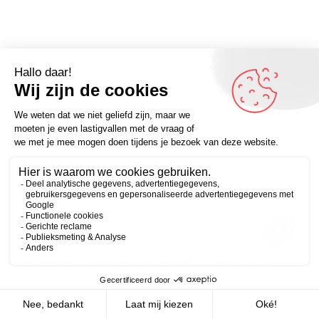
Omdenker van vandaag: “Wie nooit van standpunt
verandert, denkt niet na.” (Marjon Bolwijn) – Kijk voor
Zakelijk
Persoonlijk
meer inspirerende spreuken op Omdenken.nl