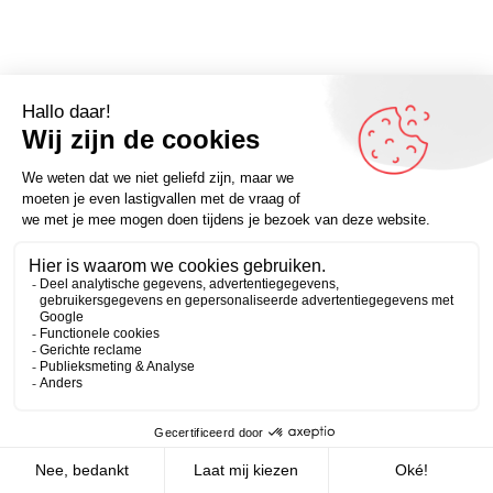
Omdenker van vandaag: “Wees geïnteresseerd in plaats
van interessant.” (bron onbekend) – Kijk voor meer
Zakelijk
Persoonlijk
inspirerende spreuken op Omdenken.nl