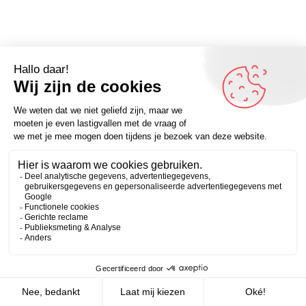
Omdenker van vandaag: “We moeten wel geloven in vrije
wil – we hebben geen keus.” (Isaac Bashevis Singer) – Kijk
Zakelijk
Persoonlijk
voor meer inspirerende spreuken op Omdenken.nl