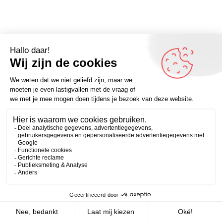
Omdenker van vandaag: “Wanneer ik de behoefte voel
om te sporten, ga ik liggen tot dat gevoel weer
Zakelijk
Persoonlijk
weggaat.” (Paul Terry) – Meer quotes? Omdenken.nl