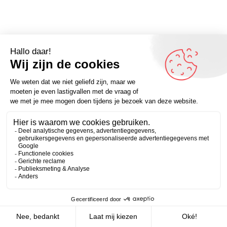
Omdenker van vandaag: “Wacht niet op inspiratie. Alles
kan altijd, op elk moment, inspireren.” – Kijk voor meer
Zakelijk
Persoonlijk
op Omdenken.nl