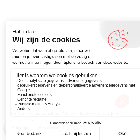
Omdenker van vandaag: “Succes is hebben wat je wilt.
Geluk is willen wat je hebt.” Dale Carnegie –
Zakelijk
Persoonlijk
Omdenken.nl