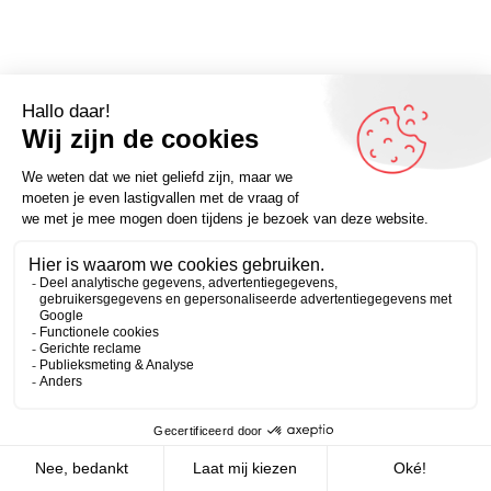
Omdenken betekent vaak een stapje opzij doen; de
dingen hun gang laten gaan. (Uit ons boek Huh?! – de
Zakelijk
Persoonlijk
techniek van het omdenken)