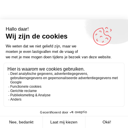
Omdenker van vandaag: “Mensen die veel praten
hoeven niet altijd veel te zeggen.” (Thijmen Snoeijer) –
Zakelijk
Persoonlijk
Meer inspirerende spreuken? Omdenken.nl