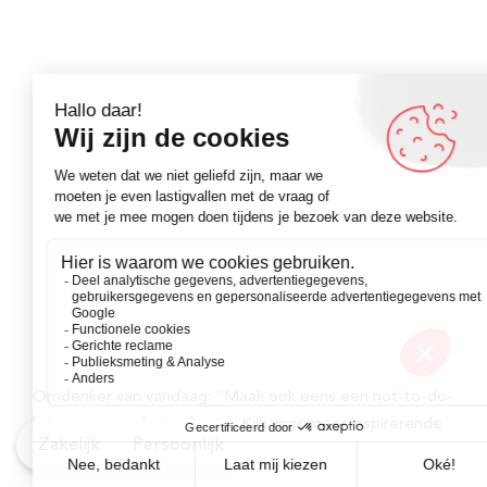
Omdenker van vandaag: “Maak ook eens een not-to-do-
list voor een relaxte dag.” – Kijk voor meer inspirerende
Zakelijk
Persoonlijk
spreuken op Omdenken.nl