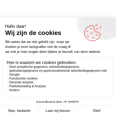
Omdenker van vandaag; “Irritatie is iets waarmee je
vooral jezelf irriteert.” – Kijk voor meer inspirerende
Zakelijk
Persoonlijk
spreuken op Omdenken.nl