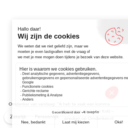
Omdenker van vandaag: “Ik heb te vaak een komma
gezet waar het een punt had moeten zijn.” (Jan Kok) –
Zakelijk
Persoonlijk
Kijk voor meer inspirerende spreuken op Omdenken.nl