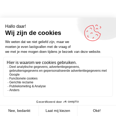
Omdenker van vandaag: “Ik heb geen tijd om me te
haasten – daar heb ik het te druk voor.” – kijk voor meer
Zakelijk
Persoonlijk
leuke teksten en quotes op Omdenken.nl