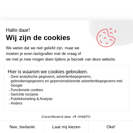
Omdenker van vandaag:”Ik bepaal zelf wel of ik last heb
van een autoriteitsprobleem.” – Meer quotes op
Zakelijk
Persoonlijk
Omdenken.nl