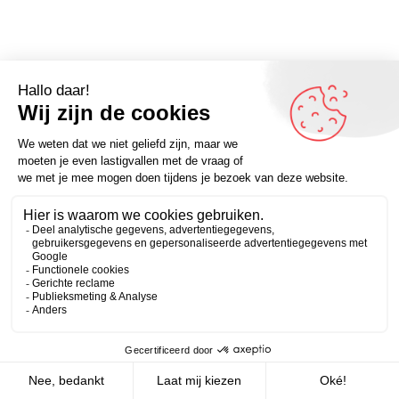
Zakelijk
Persoonlijk
Hokjesdenken. Vandaag eens een keer wél de bedoeling.