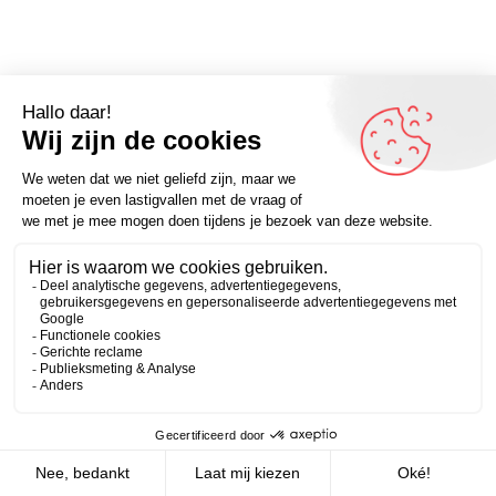
Omdenker van vandaag; “Eén mens is genoeg om een
crisis te ontketenen, maar het bewaren van de vrede
vraagt inspanning van ons allen.” (Willy Brandt) – Kijk voor
Zakelijk
Persoonlijk
meer inspirerende spreuken op Omdenken.nl