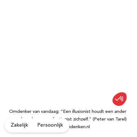
Omdenker van vandaag: “Een illusionist houdt een ander
voor de gek, een perfectionist zichzelf.” (Peter van Tarel)
Zakelijk
Persoonlijk
– Meer quotes vind je op Omdenken.nl