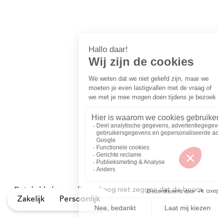
Dat de bladeren vallen, wil nog niet zeggen dat de boom
Zakelijk
Persoonlijk
dood is.