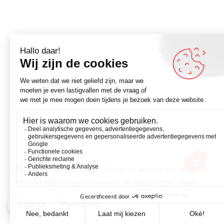
Omdenker van vandaag: “Binnen de perken zijn de
mogelijkheden even onbeperkt als daarbuiten.” (Jules
Deelder) – Kijk voor meer inspirerende spreuken op
Zakelijk
Persoonlijk
Omdenken.nl